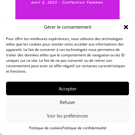
avril 5, 2023
-
Confection Femmes
Nouvelle collection
Gérer le consentement
Hartford !
Pour offrir les meilleures expériences, nous utilisons des technologies
telles que les cookies pour stocker et/ou accéder aux informations des
La couleur est à l'honneur ce printemps, Hartford
appareils. Le fait de consentir à ces technologies nous permettra de
pour femmes !
traiter des données telles que le comportement de navigation ou les ID
uniques sur ce site. Le fait de ne pas consentir ou de retirer son
consentement peut avoir un effet négatif sur certaines caractéristiques
et fonctions.
Accepter
Refuser
Voir les préférences
Politique de cookies
Politique de confidentialité