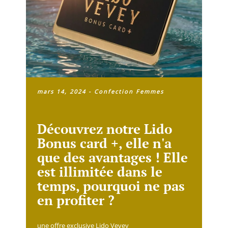
mars 14, 2024
-
Confection Femmes
Découvrez notre Lido
Bonus card +, elle n'a
que des avantages ! Elle
est illimitée dans le
temps, pourquoi ne pas
en profiter ?
une offre exclusive Lido Vevey