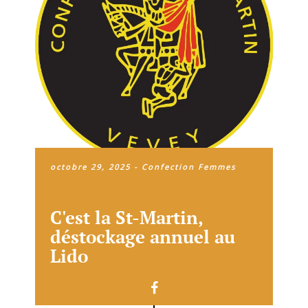
octobre 29, 2025
-
Confection Femmes
C'est la St-Martin,
déstockage annuel au
Lido