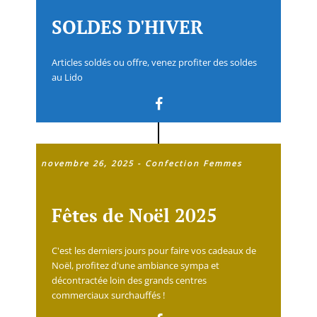
SOLDES D'HIVER
Articles soldés ou offre, venez profiter des soldes
au Lido
novembre 26, 2025
-
Confection Femmes
Fêtes de Noël 2025
C'est les derniers jours pour faire vos cadeaux de
Noël, profitez d'une ambiance sympa et
décontractée loin des grands centres
commerciaux surchauffés !