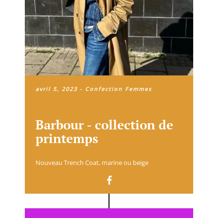
avril 5, 2023
-
Confection Femmes
Barbour - collection de
printemps
Nouveau Trench Coat, marine ou beige