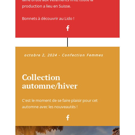
production a lieu en Suisse.
Bonnets à découvrir au Lido !
octobre 2, 2024
-
Confection Femmes
Collection
automne/hiver
C'est le moment de se faire plaisir pour cet
automne avec les nouveautés !