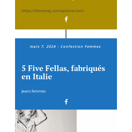
https://lidovevey.sumupstore.com/
mars 7, 2024
-
Confection Femmes
5 Five Fellas, fabriqués
en Italie
Jeans femmes