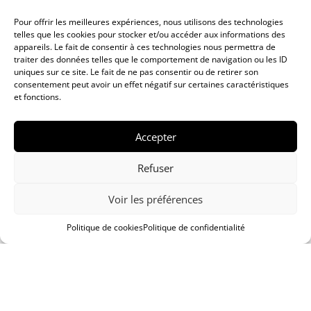
histoire de famille
Pour offrir les meilleures expériences, nous utilisons des technologies
telles que les cookies pour stocker et/ou accéder aux informations des
depuis 1870
appareils. Le fait de consentir à ces technologies nous permettra de
traiter des données telles que le comportement de navigation ou les ID
uniques sur ce site. Le fait de ne pas consentir ou de retirer son
consentement peut avoir un effet négatif sur certaines caractéristiques
Le Lido offre, en exclusivité, plusieurs marques textile de renom
et fonctions.
et propose un choix de vêtements ville ou sportswear pour toute
la famille sur plus de 700 m2 dans la vieille ville de Vevey.
Accepter
Depuis 1870, en tant qu’entreprise familiale, nous faisons partie
de la vie des Veveysans et Veveysannes et plus particulièrement
de celle du quartier de l’Hôtel-de-Ville depuis plus de 95 ans !
Refuser
Voir les préférences
Le Lido sur Instagram c'est ici
Politique de cookies
Politique de confidentialité
FEMMES