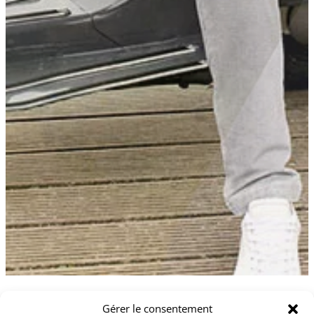
Le Lido à Vevey, une
Gérer le consentement